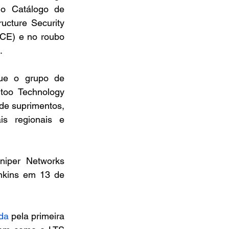
o Catálogo de 
cture Security 
CE) e no roubo 
.
que o grupo de 
oo Technology 
de suprimentos, 
s regionais e 
iper Networks 
nkins em 13 de 
ada
 pela primeira 