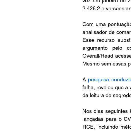
vez em janeiro de 2
2.426.2 e versões an
Com uma pontuação
analisador de coman
Esse recurso subs
argumento pelo co
Overall/Read acesse
Mesmo sem essas perm
A 
pesquisa conduzi
falha, revelou que a
da leitura de segred
Nos dias seguintes 
lançadas para o CVE
RCE, incluindo mét