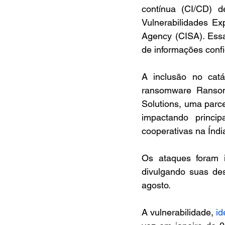
contínua (CI/CD) d
Vulnerabilidades Ex
Agency (CISA). Essa
de informações conf
A inclusão no cat
ransomware RansomE
Solutions, uma parc
impactando princip
cooperativas na Índi
Os ataques foram i
divulgando suas des
agosto.
A vulnerabilidade, 
id