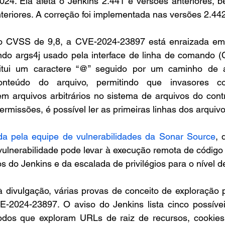
024. Ela afeta o Jenkins 2.441 e versões anteriores, 
teriores. A correção foi implementada nas versões 2.44
 CVSS de 9,8, a CVE-2024-23897 está enraizada em 
do args4j usado pela interface de linha de comando (CL
titui um caractere “@” seguido por um caminho de 
nteúdo do arquivo, permitindo que invasores co
m arquivos arbitrários no sistema de arquivos do contr
issões, é possível ler as primeiras linhas dos arquivo
da pela equipe de vulnerabilidades da Sonar Source
, 
 vulnerabilidade pode levar à execução remota de código
os do Jenkins e da escalada de privilégios para o nível d
à divulgação, várias provas de conceito de exploração 
-2024-23897. O aviso do Jenkins lista cinco possívei
odos que exploram URLs de raiz de recursos, cookies