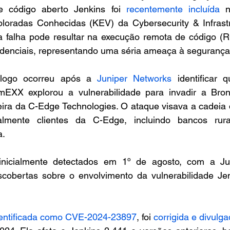
e código aberto Jenkins foi 
recentemente incluída
 n
ploradas Conhecidas (KEV) da Cybersecurity & Infrastru
 falha pode resultar na execução remota de código (R
idenciais, representando uma séria ameaça à segurança
álogo ocorreu após a 
Juniper Networks
 identificar 
XX explorou a vulnerabilidade para invadir a Bront
eira da C-Edge Technologies. O ataque visava a cadeia 
almente clientes da C-Edge, incluindo bancos rurai
a.
nicialmente detectados em 1º de agosto, com a Jun
cobertas sobre o envolvimento da vulnerabilidade Je
entificada como CVE-2024-23897
, foi 
corrigida e divulg