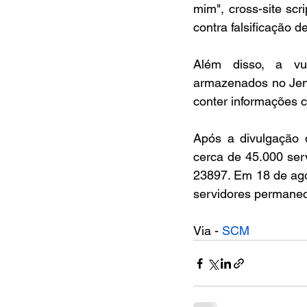
mim", cross-site scr
contra falsificação d
Além disso, a vul
armazenados no Jenk
conter informações c
Após a divulgação d
cerca de 45.000 ser
23897. Em 18 de ago
servidores permanec
Via - 
SCM