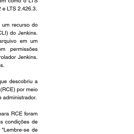
bem como o LTS 
2 e LTS 2.426.3.
um recurso do 
I) do Jenkins. 
arquivo em um 
m permissões 
olador Jenkins. 
s.
que descobriu a 
 (RCE) por meio 
e administrador.
para RCE foram 
s condições de 
 "Lembre-se de 