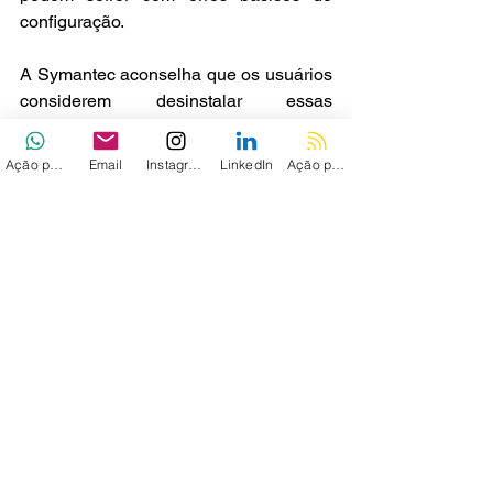
configuração. 
A Symantec aconselha que os usuários 
considerem desinstalar essas 
extensões até que os desenvolvedores 
corrijam as falhas, como a transição 
Ação personalizada
Email
Instagram
LinkedIn
Ação personalizada 2
para HTTPS e a remoção de 
credenciais codificadas. 
A lição é clara: uma marca conhecida 
ou alta popularidade não garantem 
segurança. Usuários e empresas 
devem examinar cuidadosamente as 
extensões que utilizam, verificando os 
protocolos de comunicação e as 
práticas de armazenamento de dados 
para proteger informações sensíveis.