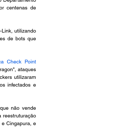
r centenas de 
ink, utilizando 
es de bots que 
a Check Point 
agon", ataques 
kers utilizaram 
s infectados e 
 que não vende 
reestruturação 
 e Cingapura, e 