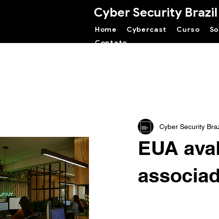
Cyber Security Brazil
Home
Cybercast
Curso
So
Contato
Cyber Security Braz
EUA aval
associad