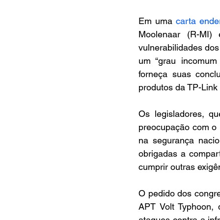
Em uma 
carta ende
Moolenaar (R-MI) 
vulnerabilidades dos
um “grau incomum d
forneça suas conclu
produtos da TP-Link 
Os legisladores, q
preocupação com o "
na segurança nacio
obrigadas a compart
cumprir outras exigê
O pedido dos congres
APT Volt Typhoon, q
ataques contra a in