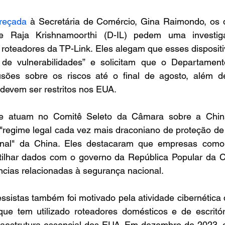
reçada
 à Secretária de Comércio, Gina Raimondo, os 
e Raja Krishnamoorthi (D-IL) pedem uma investig
 roteadores da TP-Link. Eles alegam que esses disposit
e vulnerabilidades” e solicitam que o Departament
sões sobre os riscos até o final de agosto, além de
devem ser restritos nos EUA.
ue atuam no Comitê Seleto da Câmara sobre a China
regime legal cada vez mais draconiano de proteção de 
nal" da China. Eles destacaram que empresas como 
ilhar dados com o governo da República Popular da C
ncias relacionadas à segurança nacional.
sistas também foi motivado pela atividade cibernética 
ue tem utilizado roteadores domésticos e de escritóri
fraestrutura essencial dos EUA. Em dezembro de 2023, 