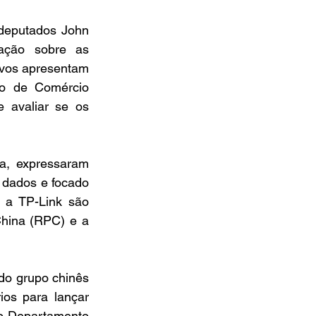
deputados John 
ação sobre as 
ivos apresentam 
o de Comércio 
 avaliar se os 
, expressaram 
dados e focado 
a TP-Link são 
hina (RPC) e a 
do grupo chinês 
os para lançar 
o Departamento 