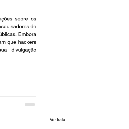
ções sobre os 
squisadores de 
úblicas. Embora 
am que hackers 
ua divulgação 
Ver tudo