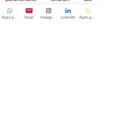
governadores que a decisão de 
interromper o compartilhamento 
Ação personalizada
Email
Instagram
LinkedIn
Ação personalizada 2
irrestrito 
pode ser tomada a qualquer 
momento
.
Via - 
TC
Ver tudo
Posts recentes