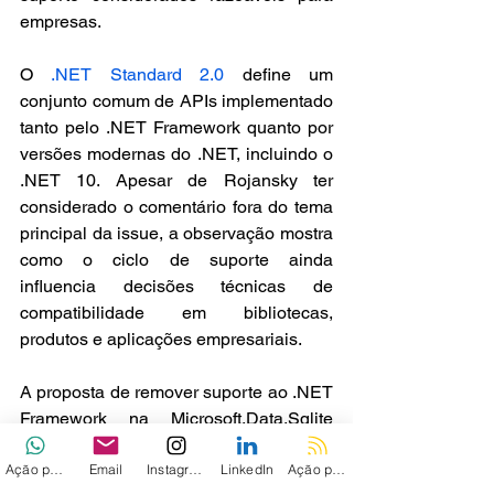
empresas.
O 
.NET Standard 2.0
 define um 
conjunto comum de APIs implementado 
tanto pelo .NET Framework quanto por 
versões modernas do .NET, incluindo o 
.NET 10. Apesar de Rojansky ter 
considerado o comentário fora do tema 
principal da issue, a observação mostra 
como o ciclo de suporte ainda 
influencia decisões técnicas de 
compatibilidade em bibliotecas, 
produtos e aplicações empresariais.
A proposta de remover suporte ao .NET 
Framework na Microsoft.Data.Sqlite 
acabou encerrada como “not planned”. 
Ação personalizada
Email
Instagram
LinkedIn
Ação personalizada 2
Embora a decisão não tenha sido 