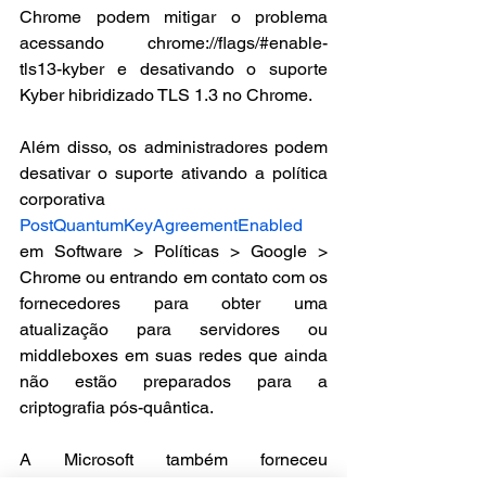
Chrome podem mitigar o problema 
acessando chrome://flags/#enable-
tls13-kyber e desativando o suporte 
Kyber hibridizado TLS 1.3 no Chrome.
Além disso, os administradores podem 
desativar o suporte ativando a política 
corporativa 
PostQuantumKeyAgreementEnabled
em Software > Políticas > Google > 
Chrome ou entrando em contato com os 
fornecedores para obter uma 
atualização para servidores ou 
middleboxes em suas redes que ainda 
não estão preparados para a 
criptografia pós-quântica.
A Microsoft também forneceu 
informações sobre como controlar esse 