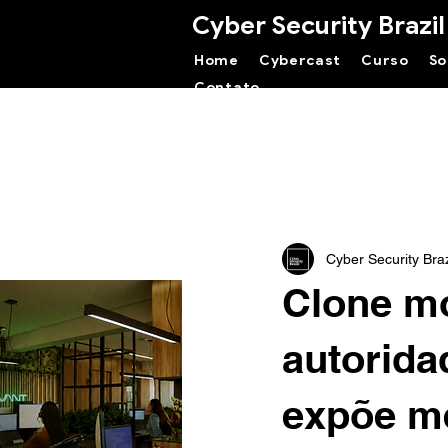
Cyber Security Brazil
Home
Cybercast
Curso
So
Contato
Cyber Security Braz
Clone mo
autorida
expõe m