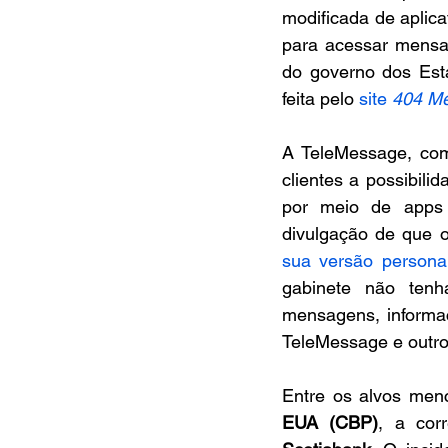
modificada de aplic
para acessar mensag
do governo dos Esta
feita pelo 
site 
404 Me
A TeleMessage, com
clientes a possibil
por meio de apps 
divulgação de que o
sua versão persona
gabinete não tenh
mensagens, informaç
TeleMessage e outro
Entre os alvos men
EUA (CBP)
, a cor