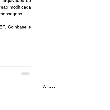
 arquivados de 
rsão modificada 
s mensagens.
BP, Coinbase e 
Ver tudo