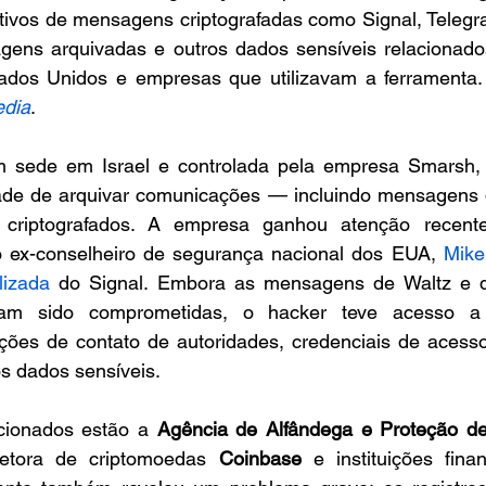
ativos de mensagens criptografadas como Signal, Telegr
ens arquivadas e outros dados sensíveis relacionados
dos Unidos e empresas que utilizavam a ferramenta. A
dia
.
 sede em Israel e controlada pela empresa Smarsh, 
idade de arquivar comunicações — incluindo mensagens d
criptografados. A empresa ganhou atenção recent
 ex-conselheiro de segurança nacional dos EUA, 
Mike 
lizada
 do Signal. Embora as mensagens de Waltz e 
am sido comprometidas, o hacker teve acesso a 
ões de contato de autoridades, credenciais de acesso
s dados sensíveis.
cionados estão a 
Agência de Alfândega e Proteção de 
retora de criptomoedas 
Coinbase