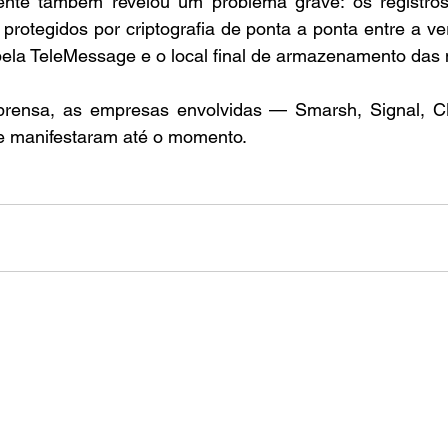
dente também revelou um problema grave: os registros
rotegidos por criptografia de ponta a ponta entre a ve
 pela TeleMessage e o local final de armazenamento da
prensa, as empresas envolvidas — Smarsh, Signal, C
e manifestaram até o momento.