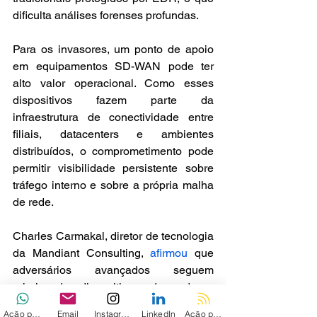
dificulta análises forenses profundas.
Para os invasores, um ponto de apoio 
em equipamentos SD-WAN pode ter 
alto valor operacional. Como esses 
dispositivos fazem parte da 
infraestrutura de conectividade entre 
filiais, datacenters e ambientes 
distribuídos, o comprometimento pode 
permitir visibilidade persistente sobre 
tráfego interno e sobre a própria malha 
de rede.
Charles Carmakal, diretor de tecnologia 
da Mandiant Consulting, 
afirmou 
que 
adversários avançados seguem 
priorizando dispositivos de rede e 
outros sistemas que não oferecem 
Ação personalizada
Email
Instagram
LinkedIn
Ação personalizada 2