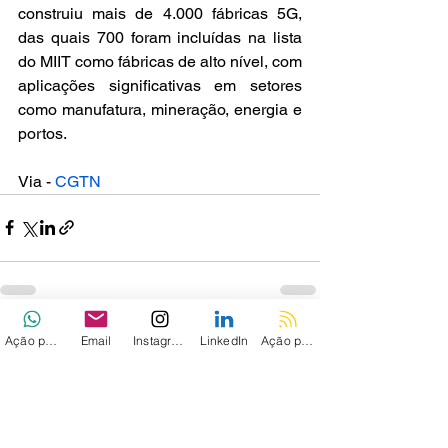
construiu mais de 4.000 fábricas 5G, 
das quais 700 foram incluídas na lista 
do MIIT como fábricas de alto nível, com 
aplicações significativas em setores 
como manufatura, mineração, energia e 
portos.
Via - 
CGTN
Ação personalizada
Email
Instagram
LinkedIn
Ação personalizada 2
Ver tudo
Posts recentes