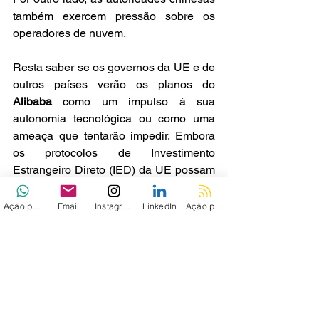
também exercem pressão sobre os 
operadores de nuvem.
Resta saber se os governos da UE e de 
outros países verão os planos do 
Alibaba
 como um impulso à sua 
autonomia tecnológica ou como uma 
ameaça que tentarão impedir. Embora 
os protocolos de Investimento 
Estrangeiro Direto (IED) da UE possam 
ser acionados para infraestrutura 
nacional crítica, o 
Alibaba
 pode 
Ação personalizada
Email
Instagram
LinkedIn
Ação personalizada 2
contornar isso ao operar 
data 
centers
 em instalações de operadoras 
especializadas, como já faz com a 
Vodafone na Alemanha. 
A ausência do Reino Unido nos planos 