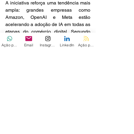
A iniciativa reforça uma tendência mais 
ampla: grandes empresas como 
Amazon, OpenAI e Meta estão 
acelerando a adoção de IA em todas as 
etapas do comércio digital. Segundo 
dados recentes da Adobe, o tráfego 
Ação personalizada
Email
Instagram
LinkedIn
Ação personalizada 2
direcionado a sites de venda por 
ferramentas de IA generativa cresceu 
mais de 693% durante a última 
temporada de fim de ano embora o 
impacto direto nas vendas ainda esteja 
sendo avaliado.
Ver tudo
Posts recentes