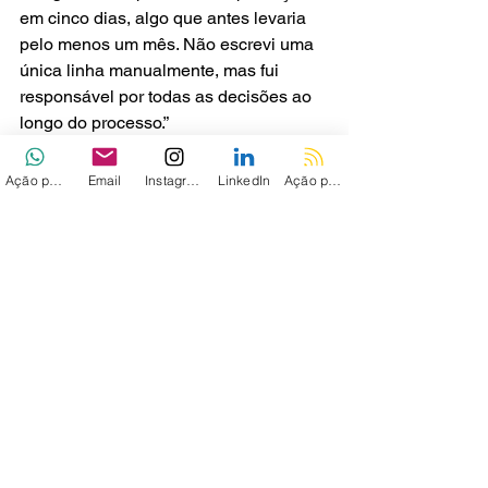
em cinco dias, algo que antes levaria 
pelo menos um mês. Não escrevi uma 
única linha manualmente, mas fui 
responsável por todas as decisões ao 
longo do processo.”
Silva complementa que, à medida que 
Ação personalizada
Email
Instagram
LinkedIn
Ação personalizada 2
sistemas baseados em IA ganham 
autonomia, cresce também a 
necessidade de estabelecer regras 
claras, critérios de validação e 
mecanismos de controle sobre as 
decisões automatizadas. Nesse 
cenário, o profissional assume um 
papel central na definição de diretrizes, 
na garantia de conformidade e na 
supervisão das operações, 
assegurando que os resultados 