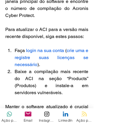
janela principal do software e encontre 
o número de compilação do Acronis 
Cyber Protect.
Para atualizar o ACI para a versão mais 
recente disponível, siga estes passos:
Faça 
login na sua conta
 (
crie uma e 
registre suas licenças se 
necessário
).
Baixe a compilação mais recente 
do ACI na seção “Products” 
(Produtos) e instale-a em 
servidores vulneráveis.
Manter o software atualizado é crucial 
para a segurança e desempenho ideal 
dos produtos Acronis.
Ação personalizada
Email
Instagram
LinkedIn
Ação personalizada 2