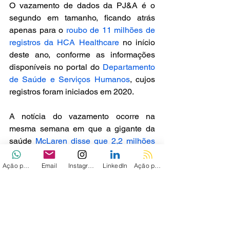
O vazamento de dados da PJ&A é o 
segundo em tamanho, ficando atrás 
apenas para o 
roubo de 11 milhões de 
registros da HCA Healthcare
 no início 
deste ano, conforme as informações 
disponíveis no portal do 
Departamento 
de Saúde e Serviços Humanos
, cujos 
registros foram iniciados em 2020.
A notícia do vazamento ocorre na 
mesma semana em que a gigante da 
saúde 
McLaren disse que 2,2 milhões
de pacientes tiveram dados acessados 
por hackers durante um ataque de 
Ação personalizada
Email
Instagram
LinkedIn
Ação personalizada 2
ransomware em agosto. A startup de 
farmácias online Truepill também 
confirmou nesta semana que hackers 
acessaram dados sensíveis de 2,3 
milhões de pacientes, incluindo 